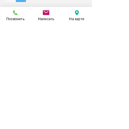
Позвонить
Написать
На карте
© 2020 YerishOil Group