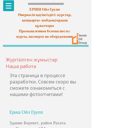
ЕРИШ Ойл Групп
Өнеркәсіп қауіпсіздігі: курстар,
қондырғы- жабдықтардың
құжаттары
Промышленная безопасность:
курсы, паспорта на оборудование
Жүргізілген жұмыстар
Наша работа
Эта страница в процессе
разработки. Совсем скоро вы
сможете ознакомиться с
нашими фотоотчетами!
Ериш Ойл Групп
Здание Берекет, район Рахата